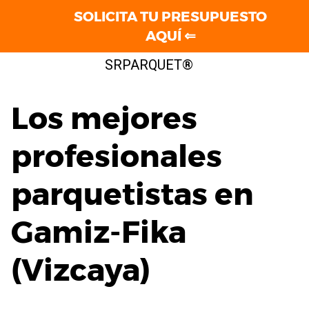
SOLICITA TU PRESUPUESTO
AQUÍ ⇐
Saltar
SRPARQUET®
al
contenido
Los mejores
profesionales
parquetistas en
Gamiz-Fika
(Vizcaya)