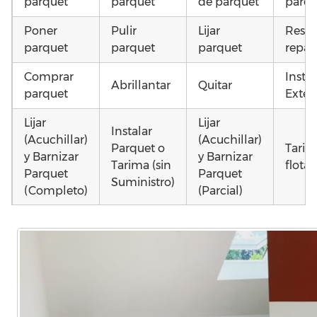
parquet
parquet
de parquet
parqu
Poner
Pulir
Lijar
Resta
parquet
parquet
parquet
repar
Comprar
Insta
Abrillantar
Quitar
parquet
Exteri
Lijar
Lijar
Instalar
(Acuchillar)
(Acuchillar)
Parquet o
Tarim
y Barnizar
y Barnizar
Tarima (sin
flota
Parquet
Parquet
Suministro)
(Completo)
(Parcial)
Instalar
Instalar
Montar
Otros
parquet o
parquet o
parquet o
como 
Tarima
Tarima
Tarima
parqu
Local
Vivienda
Vivienda
daña
Comercial
(Completa)
(Parcial)