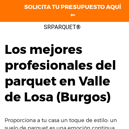
SOLICITA TU PRESUPUESTO AQUÍ
⇐
Saltar
SRPARQUET®
al
contenido
Los mejores
profesionales del
parquet en Valle
de Losa (Burgos)
Proporciona a tu casa un toque de estilo: un
suelo de parquet es una emoción continua.