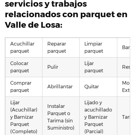
servicios y trabajos
relacionados con parquet en
Valle de Losa:
Acuchillar
Reparar
Limpiar
Barni
parquet
parquet
parquet
Colocar
Lijar
Pulir
Resta
parquet
parquet
Comprar
Mont
Abrillantar
Quitar
parquet
Exter
Lijar
Lijado y
Instalar
(Acuchillar)
acuchillado
Parquet o
y Barnizar
y Barnizar
Tarim
Tarima (sin
Parquet
Parquet
Suministro)
(Completo)
(Parcial)