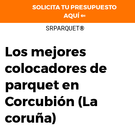
SOLICITA TU PRESUPUESTO
AQUÍ ⇐
Saltar
SRPARQUET®
al
contenido
Los mejores
colocadores de
parquet en
Corcubión (La
coruña)