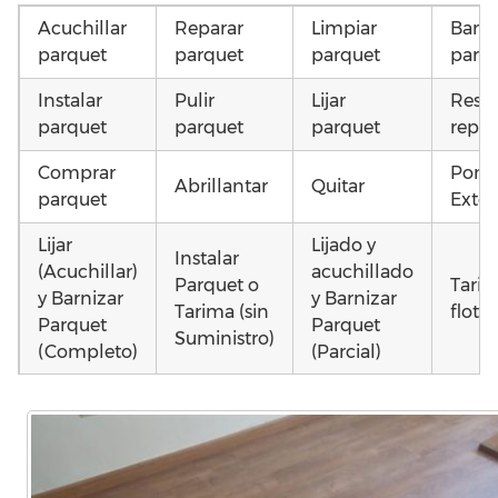
Acuchillar
Reparar
Limpiar
Barni
parquet
parquet
parquet
parq
Instalar
Pulir
Lijar
Resta
parquet
parquet
parquet
repar
Comprar
Pone
Abrillantar
Quitar
parquet
Exter
Lijar
Lijado y
Instalar
(Acuchillar)
acuchillado
Parquet o
Tari
y Barnizar
y Barnizar
Tarima (sin
flota
Parquet
Parquet
Suministro)
(Completo)
(Parcial)
Poner
Colocar
Montar
parquet o
parquet o
parquet o
Otros
Tarima
Tarima
Tarima
como
Local
Vivienda
Vivienda
parqu