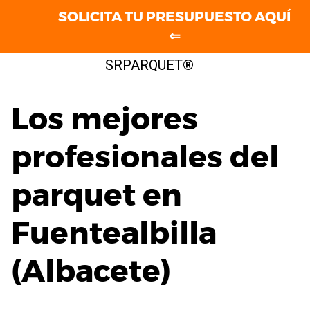
SOLICITA TU PRESUPUESTO AQUÍ
⇐
Saltar
SRPARQUET®
al
contenido
Los mejores
profesionales del
parquet en
Fuentealbilla
(Albacete)