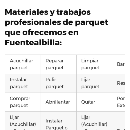
Materiales y trabajos
profesionales de parquet
que ofrecemos en
Fuentealbilla:
Acuchillar
Reparar
Limpiar
Barni
parquet
parquet
parquet
Instalar
Pulir
Lijar
Resta
parquet
parquet
parquet
Comprar
Poner
Abrillantar
Quitar
parquet
Exteri
Lijar
Lijar
Instalar
(Acuchillar)
(Acuchillar)
Parquet o