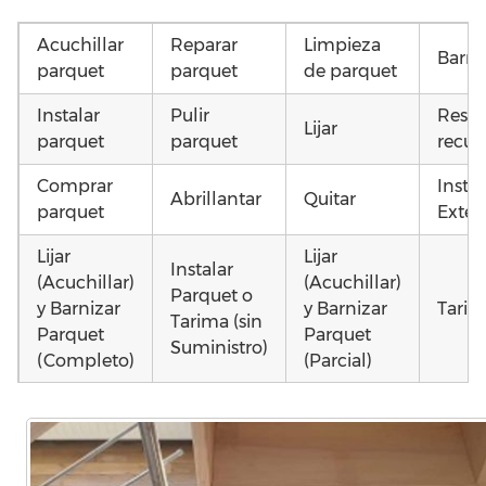
Acuchillar
Reparar
Limpieza
Barni
parquet
parquet
de parquet
Instalar
Pulir
Resta
Lijar
parquet
parquet
recup
Comprar
Insta
Abrillantar
Quitar
parquet
Exteri
Lijar
Lijar
Instalar
(Acuchillar)
(Acuchillar)
Parquet o
y Barnizar
y Barnizar
Tarim
Tarima (sin
Parquet
Parquet
Suministro)
(Completo)
(Parcial)
Poner
Poner
Montar
parquet o
parquet o
parquet o
Otros
Tarima
Tarima
Tarima
como 
Local
Vivienda
Vivienda
parqu