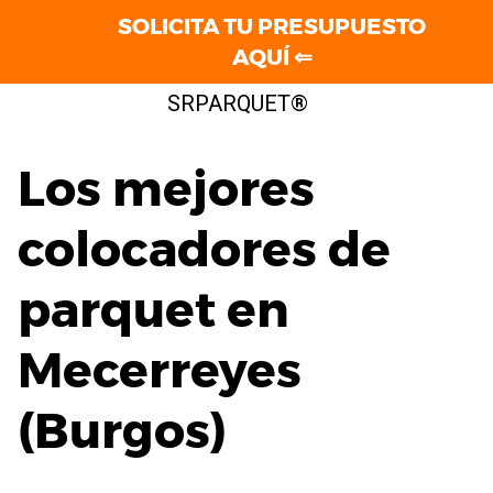
SOLICITA TU PRESUPUESTO
AQUÍ ⇐
Saltar
SRPARQUET®
al
contenido
Los mejores
colocadores de
parquet en
Mecerreyes
(Burgos)