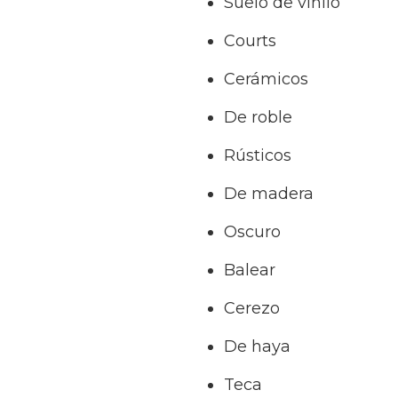
Suelo de vinilo
Courts
Cerámicos
De roble
Rústicos
De madera
Oscuro
Balear
Cerezo
De haya
Teca