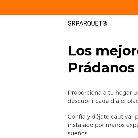
Saltar
SRPARQUET®
al
contenido
Los mejor
Prádanos 
Proporciona a tu hogar u
descubrir cada día el pla
Confía y déjate cautivar
instalado por manos exp
sueños.