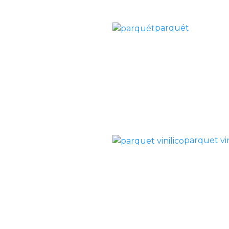
parquét
parquet vin