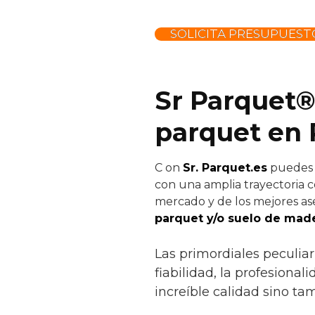
SOLICITA PRESUPUEST
Sr Parquet®
parquet en 
C
on
Sr. Parquet.es
puedes c
con una amplia trayectoria c
mercado y de los mejores ase
parquet y/o suelo de made
Las primordiales peculia
fiabilidad, la profesiona
increíble calidad sino ta