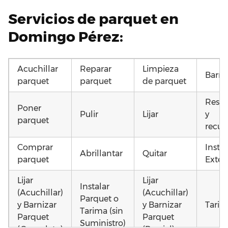
Servicios de parquet en
Domingo Pérez:
Acuchillar
Reparar
Limpieza
Barni
parquet
parquet
de parquet
Resta
Poner
Pulir
Lijar
y
parquet
recup
Comprar
Insta
Abrillantar
Quitar
parquet
Exteri
Lijar
Lijar
Instalar
(Acuchillar)
(Acuchillar)
Parquet o
y Barnizar
y Barnizar
Tarim
Tarima (sin
Parquet
Parquet
Suministro)