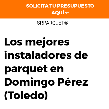
SOLICITA TU PRESUPUESTO
AQUÍ ⇐
Saltar
SRPARQUET®
al
contenido
Los mejores
instaladores de
parquet en
Domingo Pérez
(Toledo)