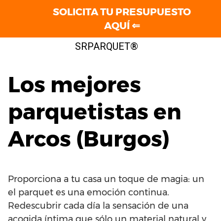
SOLICITA TU PRESUPUESTO
AQUÍ ⇐
Saltar
SRPARQUET®
al
contenido
Los mejores
parquetistas en
Arcos (Burgos)
Proporciona a tu casa un toque de magia: un
el parquet es una emoción continua.
Redescubrir cada día la sensación de una
acogida íntima que sólo un material natural y