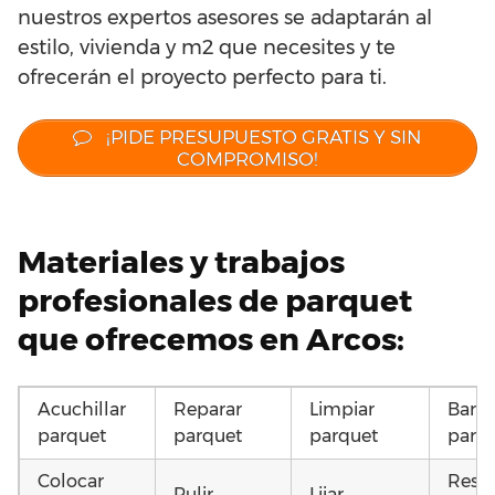
nuestros expertos asesores se adaptarán al
estilo, vivienda y m2 que necesites y te
ofrecerán el proyecto perfecto para ti.
¡PIDE PRESUPUESTO GRATIS Y SIN
COMPROMISO!
Materiales y trabajos
profesionales de parquet
que ofrecemos en Arcos:
Acuchillar
Reparar
Limpiar
Barni
parquet
parquet
parquet
parq
Colocar
Resta
Pulir
Lijar