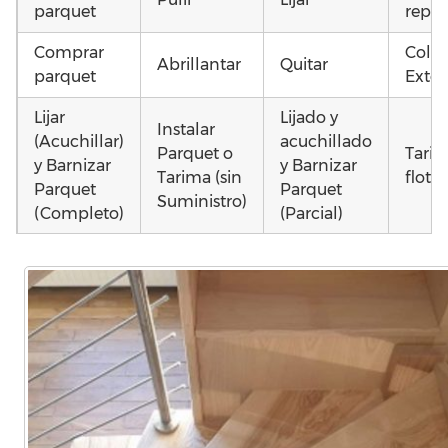
parquet
repar
Comprar
Coloc
Abrillantar
Quitar
parquet
Exter
Lijar
Lijado y
Instalar
(Acuchillar)
acuchillado
Parquet o
Tari
y Barnizar
y Barnizar
Tarima (sin
flota
Parquet
Parquet
Suministro)
(Completo)
(Parcial)
Colocar
Colocar
Instalar
Otros
parquet o
parquet o
parquet o
como
Tarima
Tarima
Tarima
parq
Local
Vivienda
Vivienda
moja
Comercial
(Completa)
(Parcial)