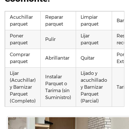
Acuchillar
Reparar
Limpiar
Barni
parquet
parquet
parquet
Poner
Lijar
Resta
Pulir
parquet
parquet
recup
Comprar
Pone
Abrillantar
Quitar
parquet
Exter
Lijar
Lijado y
Instalar
(Acuchillar)
acuchillado
Parquet o
y Barnizar
y Barnizar
Tarim
Tarima (sin
Parquet
Parquet
Suministro)
(Completo)
(Parcial)
Poner
Colocar
Montar
parquet o
parquet o
parquet o
Otros
Tarima
Tarima
Tarima
como