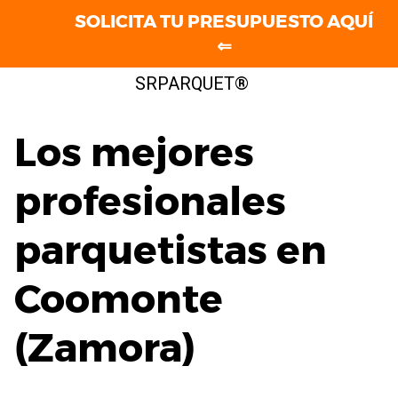
SOLICITA TU PRESUPUESTO AQUÍ
⇐
Saltar
SRPARQUET®
al
contenido
Los mejores
profesionales
parquetistas en
Coomonte
(Zamora)