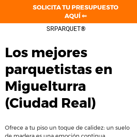
SOLICITA TU PRESUPUESTO
AQUÍ ⇐
Saltar
SRPARQUET®
al
contenido
Los mejores
parquetistas en
Miguelturra
(Ciudad Real)
Ofrece a tu piso un toque de calidez: un suelo
de madera es una emoción continua.