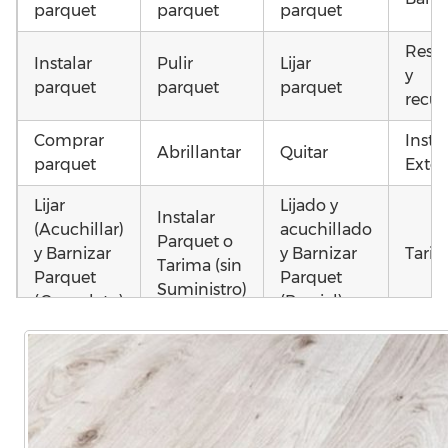
parquet
parquet
parquet
Resta
Instalar
Pulir
Lijar
y
parquet
parquet
parquet
recup
Comprar
Insta
Abrillantar
Quitar
parquet
Exter
Lijar
Lijado y
Instalar
(Acuchillar)
acuchillado
Parquet o
y Barnizar
y Barnizar
Tarim
Tarima (sin
Parquet
Parquet
Suministro)
(Completo)
(Parcial)
Otros
Poner
Colocar
Colocar
como
parquet o
parquet o
parquet o
parq
Tarima
Tarima
Tarima
mojad
Local
Vivienda
Vivienda
astil