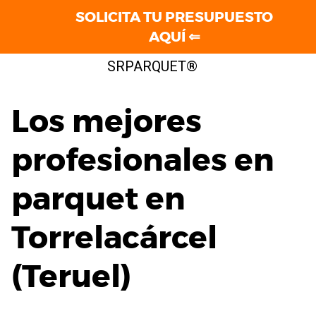
SOLICITA TU PRESUPUESTO
AQUÍ ⇐
Saltar
SRPARQUET®
al
contenido
Los mejores
profesionales en
parquet en
Torrelacárcel
(Teruel)