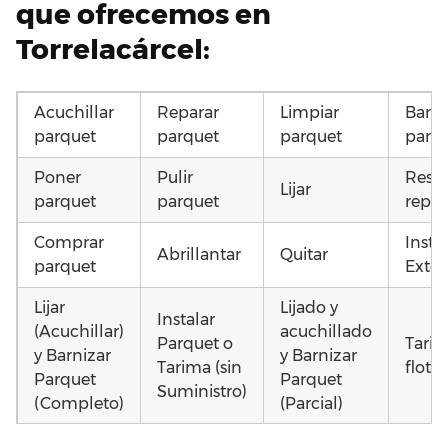
que ofrecemos en
Torrelacárcel:
Acuchillar
Reparar
Limpiar
Barni
parquet
parquet
parquet
parq
Poner
Pulir
Resta
Lijar
parquet
parquet
repar
Comprar
Insta
Abrillantar
Quitar
parquet
Exter
Lijar
Lijado y
Instalar
(Acuchillar)
acuchillado
Parquet o
Tari
y Barnizar
y Barnizar
Tarima (sin
flota
Parquet
Parquet
Suministro)
(Completo)
(Parcial)
Otros