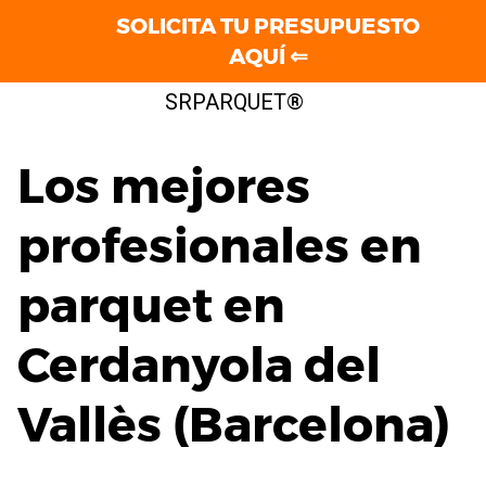
SOLICITA TU PRESUPUESTO
AQUÍ ⇐
Saltar
SRPARQUET®
al
contenido
Los mejores
profesionales en
parquet en
Cerdanyola del
Vallès (Barcelona)