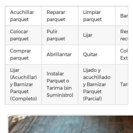
Acuchillar
Reparar
Limpiar
Barni
parquet
parquet
parquet
Colocar
Pulir
Resta
Lijar
parquet
parquet
recup
Comprar
Coloc
Abrillantar
Quitar
parquet
Exter
Lijar
Lijado y
Instalar
(Acuchillar)
acuchillado
Parquet o
y Barnizar
y Barnizar
Tarim
Tarima (sin
Parquet
Parquet
Suministro)
(Completo)
(Parcial)
Instalar
Instalar
Poner
parquet o
parquet o
parquet o
Otros
Tarima
Tarima
Tarima
como
Local
Vivienda
Vivienda
parq