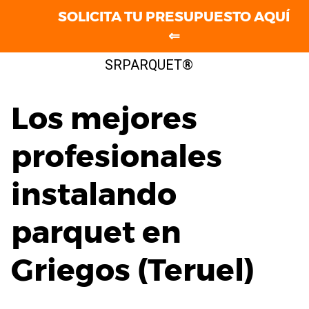
SOLICITA TU PRESUPUESTO AQUÍ
⇐
Saltar
SRPARQUET®
al
contenido
Los mejores
profesionales
instalando
parquet en
Griegos (Teruel)