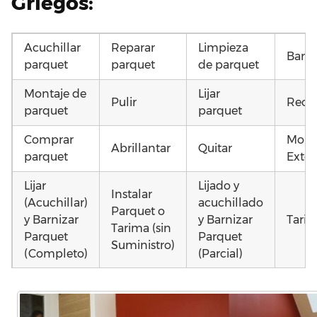
Griegos:
Acuchillar
Reparar
Limpieza
Barni
parquet
parquet
de parquet
Montaje de
Lijar
Pulir
Recu
parquet
parquet
Comprar
Mont
Abrillantar
Quitar
parquet
Exter
Lijar
Lijado y
Instalar
(Acuchillar)
acuchillado
Parquet o
y Barnizar
y Barnizar
Tarim
Tarima (sin
Parquet
Parquet
Suministro)
(Completo)
(Parcial)
Instalar
Poner
Poner
parquet o
parquet o
parquet o
Otros
Tarima
Tarima
Tarima
como