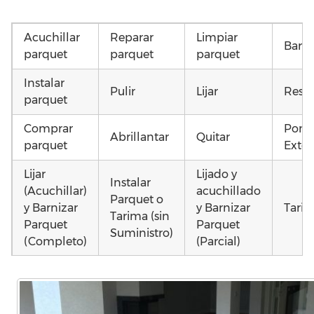
Acuchillar
Reparar
Limpiar
Barni
parquet
parquet
parquet
Instalar
Pulir
Lijar
Resta
parquet
Comprar
Pone
Abrillantar
Quitar
parquet
Exter
Lijar
Lijado y
Instalar
(Acuchillar)
acuchillado
Parquet o
y Barnizar
y Barnizar
Tarim
Tarima (sin
Parquet
Parquet
Suministro)
(Completo)
(Parcial)
Instalar
Instalar
Colocar
parquet o
parquet o
parquet o
Otros
Tarima
Tarima
Tarima
como