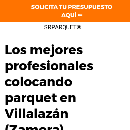
SOLICITA TU PRESUPUESTO
AQUÍ ⇐
Saltar
SRPARQUET®
al
contenido
Los mejores
profesionales
colocando
parquet en
Villalazán
(Zamora)