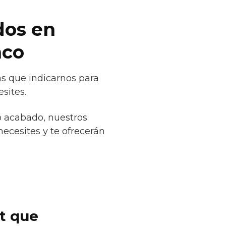
dos en
nco
ás que indicarnos para
sites.
o acabado, nuestros
necesites y te ofrecerán
et que