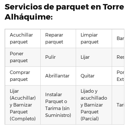
Servicios de parquet en Torre
Alháquime:
Acuchillar
Reparar
Limpiar
Barni
parquet
parquet
parquet
Poner
Pulir
Lijar
Resta
parquet
Comprar
Pone
Abrillantar
Quitar
parquet
Exter
Lijar
Lijado y
Instalar
(Acuchillar)
acuchillado
Parquet o
y Barnizar
y Barnizar
Tarim
Tarima (sin
Parquet
Parquet
Suministro)
(Completo)
(Parcial)