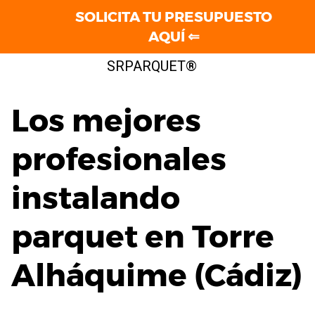
SOLICITA TU PRESUPUESTO
AQUÍ ⇐
Saltar
SRPARQUET®
al
contenido
Los mejores
profesionales
instalando
parquet en Torre
Alháquime (Cádiz)