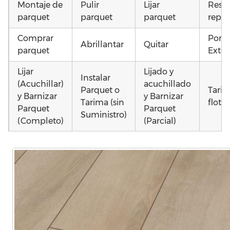
Montaje de
Pulir
Lijar
Resta
parquet
parquet
parquet
repar
Comprar
Pone
Abrillantar
Quitar
parquet
Exter
Lijar
Lijado y
Instalar
(Acuchillar)
acuchillado
Parquet o
Tari
y Barnizar
y Barnizar
Tarima (sin
flota
Parquet
Parquet
Suministro)
(Completo)
(Parcial)
Otros
Colocar
Poner
Colocar
como
parquet o
parquet o
parquet o
parq
Tarima
Tarima
Tarima
daña
Local
Vivienda
Vivienda
mojad
Comercial
(Completa)
(Parcial)
astill
dañad