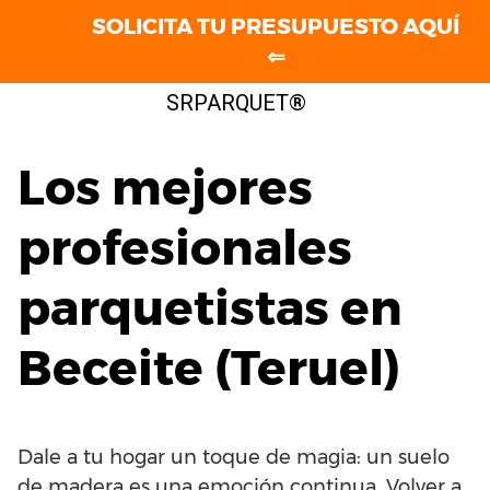
SOLICITA TU PRESUPUESTO AQUÍ
⇐
Saltar
SRPARQUET®
al
contenido
Los mejores
profesionales
parquetistas en
Beceite (Teruel)
Dale a tu hogar un toque de magia: un suelo
de madera es una emoción continua. Volver a