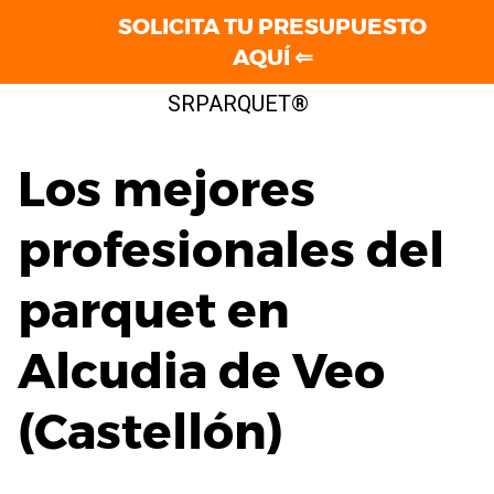
SOLICITA TU PRESUPUESTO
AQUÍ ⇐
Saltar
SRPARQUET®
al
contenido
Los mejores
profesionales del
parquet en
Alcudia de Veo
(Castellón)