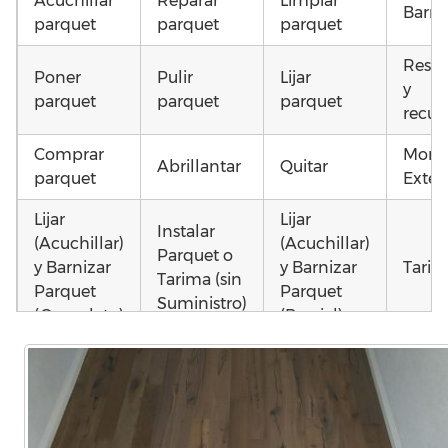
Acuchillar
Reparar
Limpiar
Barni
parquet
parquet
parquet
Resta
Poner
Pulir
Lijar
y
parquet
parquet
parquet
recup
Comprar
Monta
Abrillantar
Quitar
parquet
Exteri
Lijar
Lijar
Instalar
(Acuchillar)
(Acuchillar)
Parquet o
y Barnizar
y Barnizar
Tarim
Tarima (sin
Parquet
Parquet
Suministro)
(Completo)
(Parcial)
Otros
Instalar
Colocar
Colocar
como 
parquet o
parquet o
parquet o
parqu
Tarima
Tarima
Tarima
mojad
Local
Vivienda
Vivienda