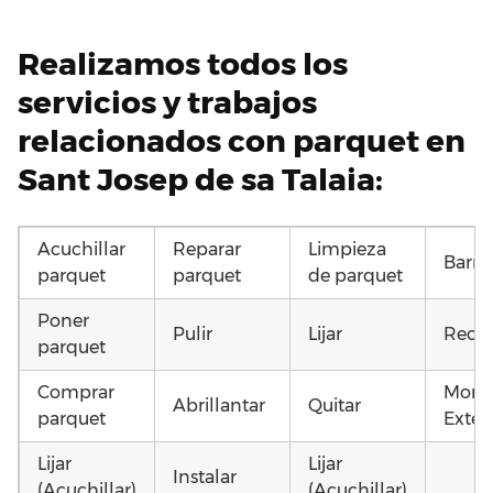
Realizamos todos los
servicios y trabajos
relacionados con parquet en
Sant Josep de sa Talaia:
Acuchillar
Reparar
Limpieza
Barni
parquet
parquet
de parquet
Poner
Pulir
Lijar
Recup
parquet
Comprar
Monta
Abrillantar
Quitar
parquet
Exteri
Lijar
Lijar
Instalar
(Acuchillar)
(Acuchillar)