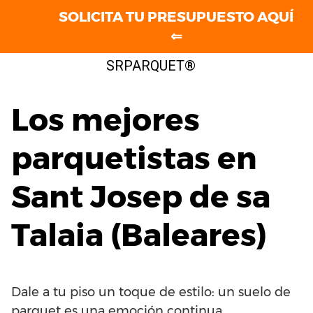
SOLICITA TU PRESUPUESTO AQUÍ
⇐
Saltar
SRPARQUET®
al
contenido
Los mejores
parquetistas en
Sant Josep de sa
Talaia (Baleares)
Dale a tu piso un toque de estilo: un suelo de
parquet es una emoción continua.