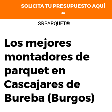
SOLICITA TU PRESUPUESTO AQUÍ
⇐
Saltar
SRPARQUET®
al
contenido
Los mejores
montadores de
parquet en
Cascajares de
Bureba (Burgos)