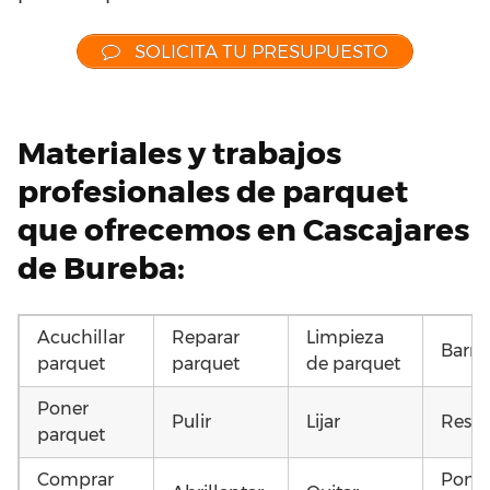
SOLICITA TU PRESUPUESTO
Materiales y trabajos
profesionales de parquet
que ofrecemos en Cascajares
de Bureba:
Acuchillar
Reparar
Limpieza
Barni
parquet
parquet
de parquet
Poner
Pulir
Lijar
Resta
parquet
Comprar
Poner