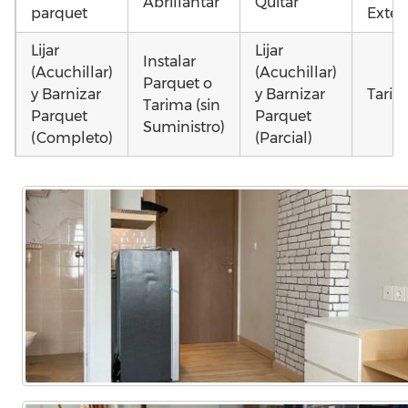
Abrillantar
Quitar
parquet
Exteri
Lijar
Lijar
Instalar
(Acuchillar)
(Acuchillar)
Parquet o
y Barnizar
y Barnizar
Tarim
Tarima (sin
Parquet
Parquet
Suministro)
(Completo)
(Parcial)
Poner
Poner
Instalar
parquet o
parquet o
parquet o
Otros
Tarima
Tarima
Tarima
como 
Local
Vivienda
Vivienda
parqu
Comercial
(Completa)
(Parcial)