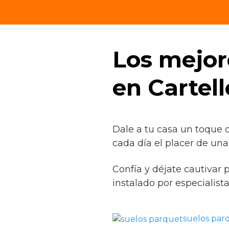
Saltar
SRPARQUET®
al
contenido
Los mejor
en Cartell
Dale a tu casa un toque 
cada día el placer de una
Confía y déjate cautivar 
instalado por especialist
suelos par