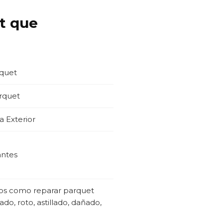
et que
rquet
rquet
 Exterior
antes
jos como reparar parquet
do, roto, astillado, dañado,