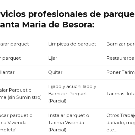
rvicios profesionales de parqu
anta Maria de Besora:
arar parquet
Limpieza de parquet
Barnizar pa
r parquet
Lijar
Restaurarpa
llantar
Quitar
Poner Tarima
Lijado y acuchillado y
alar Parquet o
Barnizar Parquet
Tarimas flot
ma (sin Suministro)
(Parcial)
ocar parquet o
Instalar parquet o
Otros Traba
ima Vivienda
Tarima Vivienda
dañado, moja
mpleta)
(Parcial)
etc…