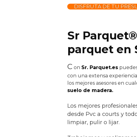
DISFRUTA DE TU PRES
Sr Parquet®
parquet en 
C
on
Sr. Parquet.es
puedes 
con una extensa experiencia 
los mejores asesores en cual
suelo de madera.
Los mejores profesionale
desde Pvc a courts y todo 
limpiar, pulir o lijar.