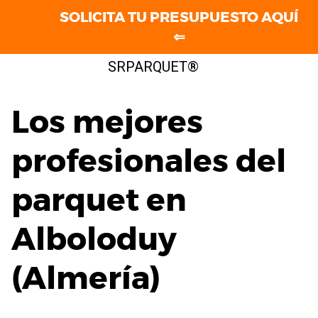
SOLICITA TU PRESUPUESTO AQUÍ
⇐
Saltar
SRPARQUET®
al
contenido
Los mejores
profesionales del
parquet en
Alboloduy
(Almería)