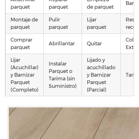
Barni
parquet
parquet
de parquet
Montaje de
Pulir
Lijar
Resta
parquet
parquet
parquet
recup
Comprar
Coloc
Abrillantar
Quitar
parquet
Exter
Lijar
Lijado y
Instalar
(Acuchillar)
acuchillado
Parquet o
y Barnizar
y Barnizar
Tarim
Tarima (sin
Parquet
Parquet
Suministro)
(Completo)
(Parcial)
Colocar
Colocar
Montar
parquet o
parquet o
parquet o
Otros
Tarima
Tarima
Tarima
como
Local
Vivienda
Vivienda
parq
Comercial
(Completa)
(Parcial)