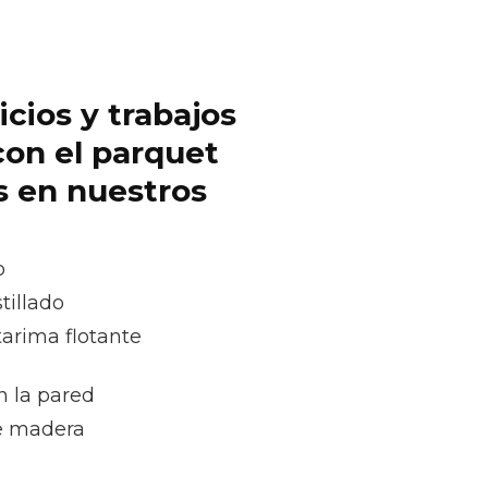
icios y trabajos
con el parquet
s en nuestros
o
tillado
tarima flotante
n la pared
e madera