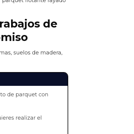
r parquet flotante rayado
trabajos de
omiso
rimas, suelos de madera,
nto de parquet con
eres realizar el