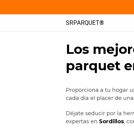
Saltar
SRPARQUET®
al
contenido
Los mejor
parquet e
Proporciona a tu hogar u
cada día el placer de un
Déjate seducir por la he
expertas en
Sordillos
, c