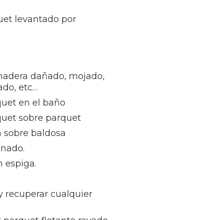
uet levantado por
madera dañado, mojado,
ñado, etc…
quet en el baño
quet sobre parquet
n sobre baldosa
inado.
 espiga.
 y recuperar cualquier