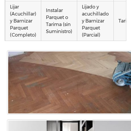
Lijar
Lijado y
Instalar
(Acuchillar)
acuchillado
Parquet o
y Barnizar
y Barnizar
Tarim
Tarima (sin
Parquet
Parquet
Suministro)
(Completo)
(Parcial)
Otros
Colocar
Instalar
Poner
como
parquet o
parquet o
parquet o
parq
Tarima
Tarima
Tarima
mojad
Local
Vivienda
Vivienda
astill
Comercial
(Completa)
(Parcial)
dañad