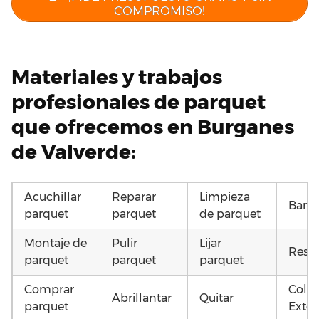
COMPROMISO!
Materiales y trabajos
profesionales de parquet
que ofrecemos en Burganes
de Valverde:
Acuchillar
Reparar
Limpieza
Barni
parquet
parquet
de parquet
Montaje de
Pulir
Lijar
Resta
parquet
parquet
parquet
Comprar
Coloc
Abrillantar
Quitar
parquet
Exter