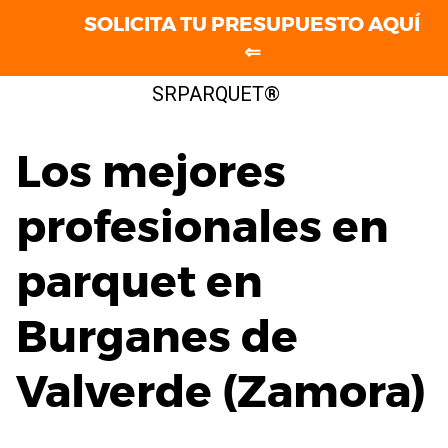
SOLICITA TU PRESUPUESTO AQUÍ
⇐
Saltar
SRPARQUET®
al
contenido
Los mejores
profesionales en
parquet en
Burganes de
Valverde (Zamora)