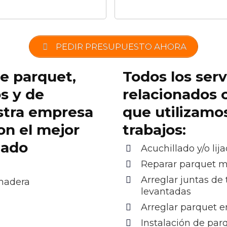
PEDIR PRESUPUESTO AHORA
de parquet,
Todos los serv
os y de
relacionados 
stra empresa
que utilizamo
on el mejor
trabajos:
cado
Acuchillado y/o lij
Reparar parquet 
Arreglar juntas de 
 madera
levantadas
Arreglar parquet e
Instalación de pa