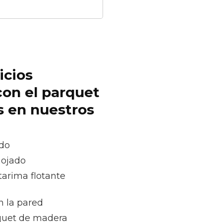
icios
con el parquet
s en nuestros
ado
mojado
tarima flotante
n la pared
rquet de madera