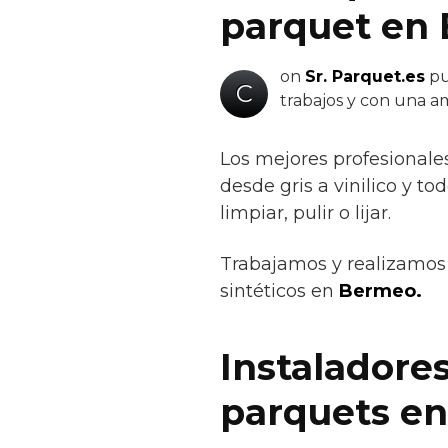
parquet en
on
Sr. Parquet.es
pu
C
trabajos y con una a
Los mejores profesionale
desde gris a vinilico y to
limpiar, pulir o lijar.
Trabajamos y realizamos 
sintéticos en
Bermeo.
Instaladores
parquets e