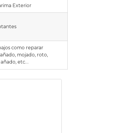
rima Exterior
otantes
bajos como reparar
añado, mojado, roto,
 dañado, etc…