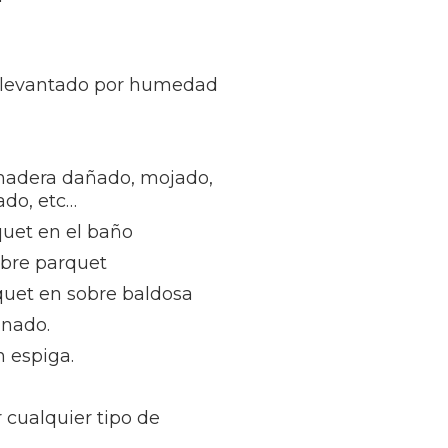
 levantado por humedad
madera dañado, mojado,
ñado, etc…
quet en el baño
obre parquet
quet en sobre baldosa
inado.
 espiga.
 cualquier tipo de