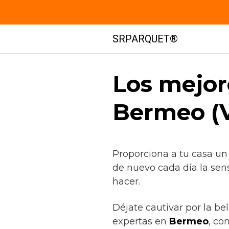
Saltar
SRPARQUET®
al
contenido
Los mejor
Bermeo (V
Proporciona a tu casa un
de nuevo cada día la sen
hacer.
Déjate cautivar por la be
expertas en
Bermeo
, co