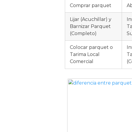
Comprar parquet
Ab
Lijar (Acuchillar) y
In
Barnizar Parquet
Ta
(Completo)
Su
Colocar parquet o
In
Tarima Local
Ta
Comercial
(C