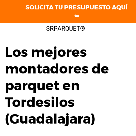
SOLICITA TU PRESUPUESTO AQUÍ
⇐
Saltar
SRPARQUET®
al
contenido
Los mejores
montadores de
parquet en
Tordesilos
(Guadalajara)