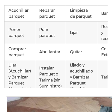
Acuchillar
Reparar
Limpieza
Barni
parquet
parquet
de parquet
Resta
Poner
Pulir
Lijar
y
parquet
parquet
recup
Comprar
Coloc
Abrillantar
Quitar
parquet
Exter
Lijar
Lijado y
Instalar
(Acuchillar)
acuchillado
Parquet o
y Barnizar
y Barnizar
Tarim
Tarima (sin
Parquet
Parquet
Suministro)
(Completo)
(Parcial)
Colocar
Instalar
Instalar
parquet o
parquet o
parquet o
Otros
Tarima
Tarima
Tarima
como