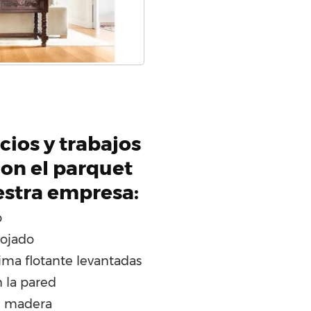
cios y trabajos
on el parquet
estra empresa:
o
ojado
ima flotante levantadas
 la pared
e madera