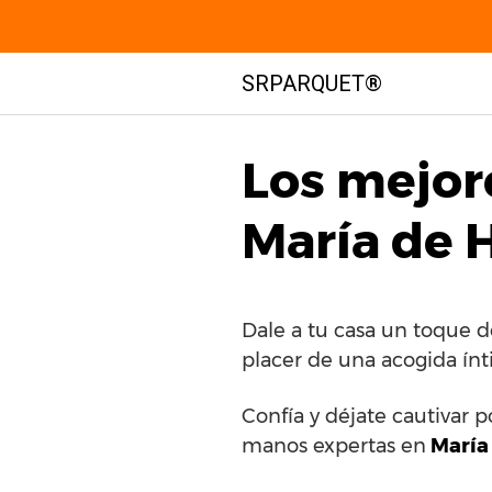
Saltar
SRPARQUET®
al
contenido
Los mejor
María de 
Dale a tu casa un toque d
placer de una acogida ínt
Confía y déjate cautivar p
manos expertas en
María