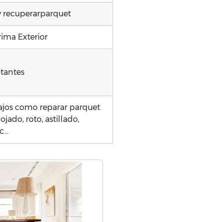
y recuperarparquet
rima Exterior
otantes
ajos como reparar parquet
ado, roto, astillado,
tc…