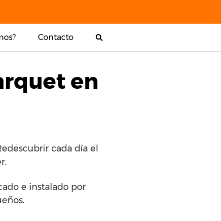
mos?
Contacto
arquet en
edescubrir cada día el
r.
icado e instalado por
ueños.