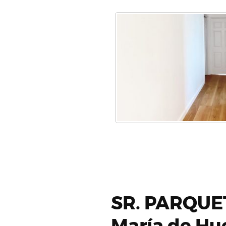
SR. PARQUET
María de Hu