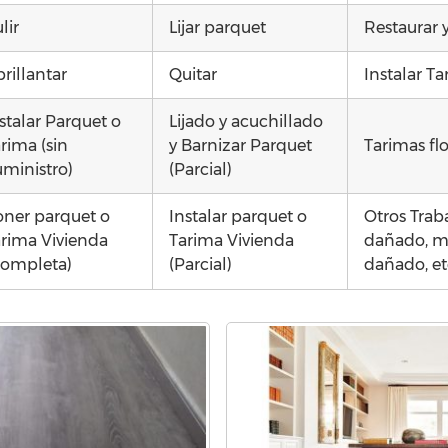
lir
Lijar parquet
Restaurar 
rillantar
Quitar
Instalar Ta
stalar Parquet o
Lijado y acuchillado
rima (sin
y Barnizar Parquet
Tarimas fl
ministro)
(Parcial)
ner parquet o
Instalar parquet o
Otros Trab
rima Vivienda
Tarima Vivienda
dañado, moj
Completa)
(Parcial)
dañado, e