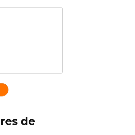
!
ores de