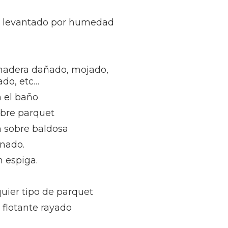
t levantado por humedad
madera dañado, mojado,
ñado, etc…
 el baño
obre parquet
n sobre baldosa
inado.
 espiga.
uier tipo de parquet
flotante rayado