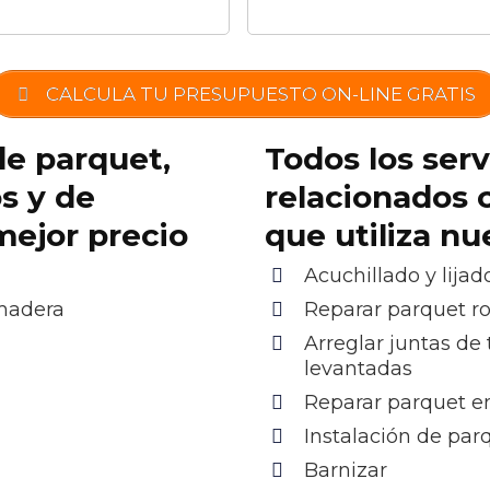
CALCULA TU PRESUPUESTO ON-LINE GRATIS
de parquet,
Todos los serv
os y de
relacionados 
mejor precio
que utiliza n
Acuchillado y lijad
 madera
Reparar parquet r
Arreglar juntas de 
levantadas
Reparar parquet e
Instalación de pa
Barnizar