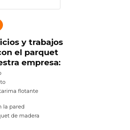
icios y trabajos
con el parquet
uestra empresa:
o
oto
tarima flotante
n la pared
rquet de madera