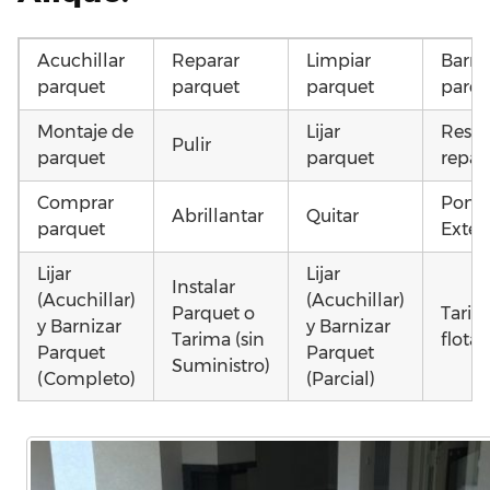
Acuchillar
Reparar
Limpiar
Barni
parquet
parquet
parquet
parqu
Montaje de
Lijar
Resta
Pulir
parquet
parquet
repar
Comprar
Poner
Abrillantar
Quitar
parquet
Exteri
Lijar
Lijar
Instalar
(Acuchillar)
(Acuchillar)
Parquet o
Tarim
y Barnizar
y Barnizar
Tarima (sin
flota
Parquet
Parquet
Suministro)
(Completo)
(Parcial)
Otros
Colocar
Poner
Instalar
como 
parquet o
parquet o
parquet o
parqu