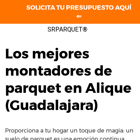
SOLICITA TU PRESUPUESTO AQUÍ
⇐
Saltar
SRPARQUET®
al
contenido
Los mejores
montadores de
parquet en Alique
(Guadalajara)
Proporciona a tu hogar un toque de magia: un
suelo de parquet es una emoción continua.