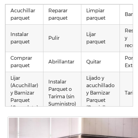
Acuchillar
Reparar
Limpiar
Barni
parquet
parquet
parquet
Resta
Instalar
Lijar
Pulir
y
parquet
parquet
recup
Comprar
Pone
Abrillantar
Quitar
parquet
Exter
Lijar
Lijado y
Instalar
(Acuchillar)
acuchillado
Parquet o
y Barnizar
y Barnizar
Tarim
Tarima (sin
Parquet
Parquet
Suministro)
(Completo)
(Parcial)
Otros
Poner
Colocar
Poner
como
parquet o
parquet o
parquet o
parq