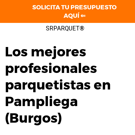
SOLICITA TU PRESUPUESTO
AQUÍ ⇐
Saltar
SRPARQUET®
al
contenido
Los mejores
profesionales
parquetistas en
Pampliega
(Burgos)