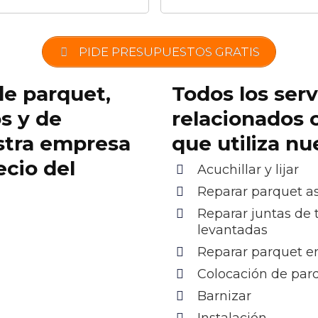
PIDE PRESUPUESTOS GRATIS
de parquet,
Todos los serv
os y de
relacionados 
stra empresa
que utiliza n
ecio del
Acuchillar y lijar
Reparar parquet as
Reparar juntas de 
levantadas
Reparar parquet e
Colocación de par
Barnizar