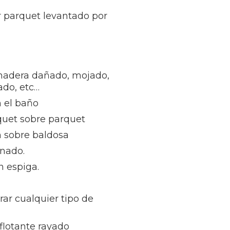
r parquet levantado por
madera dañado, mojado,
ñado, etc…
 el baño
quet sobre parquet
n sobre baldosa
inado.
n espiga.
rar cualquier tipo de
flotante rayado