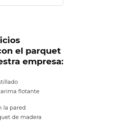
icios
con el parquet
uestra empresa:
tillado
tarima flotante
n la pared
quet de madera