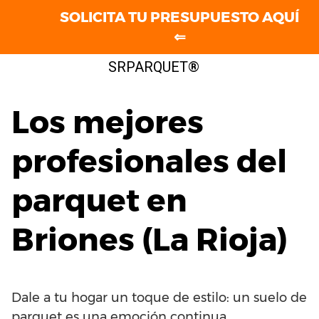
SOLICITA TU PRESUPUESTO AQUÍ
⇐
Saltar
SRPARQUET®
al
contenido
Los mejores
profesionales del
parquet en
Briones (La Rioja)
Dale a tu hogar un toque de estilo: un suelo de
parquet es una emoción continua.