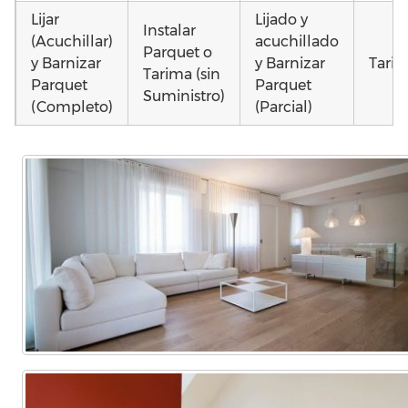
Lijar
Lijado y
Instalar
(Acuchillar)
acuchillado
Parquet o
y Barnizar
y Barnizar
Tarim
Tarima (sin
Parquet
Parquet
Suministro)
(Completo)
(Parcial)
Instalar
Colocar
Instalar
parquet o
parquet o
parquet o
Otros
Tarima
Tarima
Tarima
como
Local
Vivienda
Vivienda
parq
Comercial
(Completa)
(Parcial)