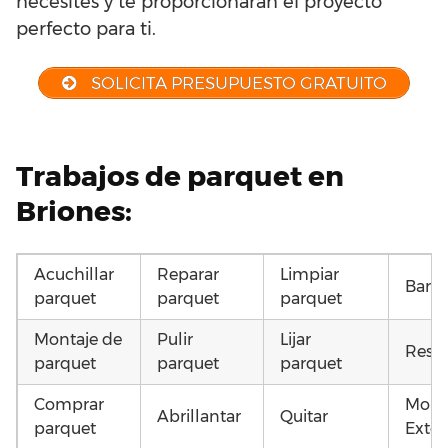
necesites y te proporcionarán el proyecto
perfecto para ti.
SOLICITA PRESUPUESTO GRATUITO
Trabajos de parquet en
Briones:
Acuchillar
Reparar
Limpiar
Barni
parquet
parquet
parquet
Montaje de
Pulir
Lijar
Resta
parquet
parquet
parquet
Comprar
Mont
Abrillantar
Quitar
parquet
Exter