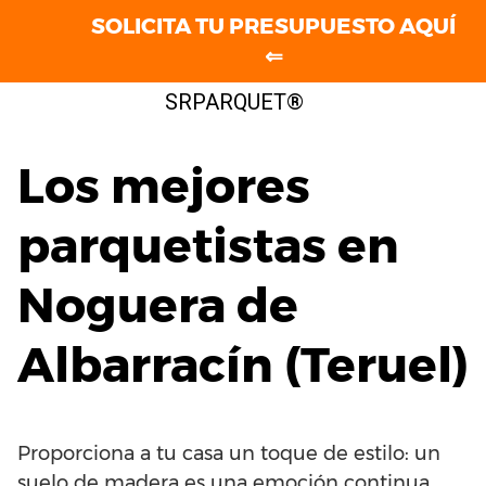
SOLICITA TU PRESUPUESTO AQUÍ
⇐
Saltar
SRPARQUET®
al
contenido
Los mejores
parquetistas en
Noguera de
Albarracín (Teruel)
Proporciona a tu casa un toque de estilo: un
suelo de madera es una emoción continua.