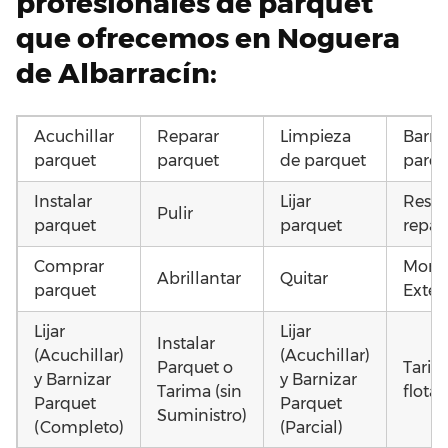
profesionales de parquet
que ofrecemos en Noguera
de Albarracín:
Acuchillar
Reparar
Limpieza
Barni
parquet
parquet
de parquet
parqu
Instalar
Lijar
Resta
Pulir
parquet
parquet
repar
Comprar
Monta
Abrillantar
Quitar
parquet
Exteri
Lijar
Lijar
Instalar
(Acuchillar)
(Acuchillar)
Parquet o
Tarim
y Barnizar
y Barnizar
Tarima (sin
flota
Parquet
Parquet
Suministro)
(Completo)
(Parcial)