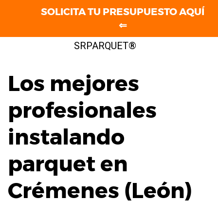
SOLICITA TU PRESUPUESTO AQUÍ
⇐
Saltar
SRPARQUET®
al
contenido
Los mejores
profesionales
instalando
parquet en
Crémenes (León)