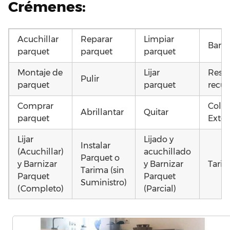
Crémenes:
Acuchillar
Reparar
Limpiar
Barni
parquet
parquet
parquet
Montaje de
Lijar
Resta
Pulir
parquet
parquet
recup
Comprar
Coloc
Abrillantar
Quitar
parquet
Exter
Lijar
Lijado y
Instalar
(Acuchillar)
acuchillado
Parquet o
y Barnizar
y Barnizar
Tarim
Tarima (sin
Parquet
Parquet
Suministro)
(Completo)
(Parcial)
Colocar
Instalar
Colocar
parquet o
parquet o
parquet o
Otros