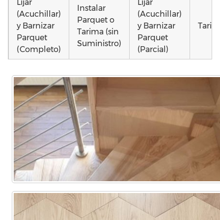
Lijar
Lijar
Instalar
(Acuchillar)
(Acuchillar)
Parquet o
y Barnizar
y Barnizar
Tarim
Tarima (sin
Parquet
Parquet
Suministro)
(Completo)
(Parcial)
Instalar
Colocar
Instalar
parquet o
parquet o
parquet o
Otros
Tarima
Tarima
Tarima
como 
Local
Vivienda
Vivienda
parqu
Comercial
(Completa)
(Parcial)