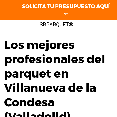
SOLICITA TU PRESUPUESTO AQUÍ
⇐
Saltar
SRPARQUET®
al
contenido
Los mejores
profesionales del
parquet en
Villanueva de la
Condesa
(Valladolid)