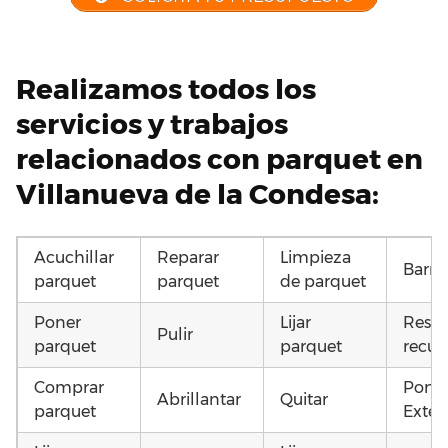
Realizamos todos los
servicios y trabajos
relacionados con parquet en
Villanueva de la Condesa:
Acuchillar
Reparar
Limpieza
Barni
parquet
parquet
de parquet
Poner
Lijar
Resta
Pulir
parquet
parquet
recup
Comprar
Poner
Abrillantar
Quitar
parquet
Exteri