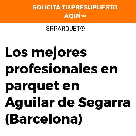
SOLICITA TU PRESUPUESTO
AQUÍ ⇐
Saltar
SRPARQUET®
al
contenido
Los mejores
profesionales en
parquet en
Aguilar de Segarra
(Barcelona)