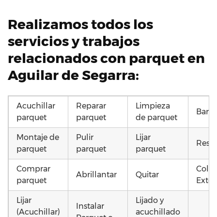
Realizamos todos los
servicios y trabajos
relacionados con parquet en
Aguilar de Segarra:
Acuchillar
Reparar
Limpieza
Barni
parquet
parquet
de parquet
Montaje de
Pulir
Lijar
Resta
parquet
parquet
parquet
Comprar
Coloc
Abrillantar
Quitar
parquet
Exter
Lijar
Lijado y
Instalar
(Acuchillar)
acuchillado