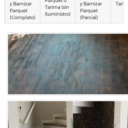
Parquet o
y Barnizar
y Barnizar
Tarim
Tarima (sin
Parquet
Parquet
Suministro)
(Completo)
(Parcial)
Instalar
Instalar
Colocar
parquet o
parquet o
parquet o
Otros
Tarima
Tarima
Tarima
como
Local
Vivienda
Vivienda
parqu
Comercial
(Completa)
(Parcial)