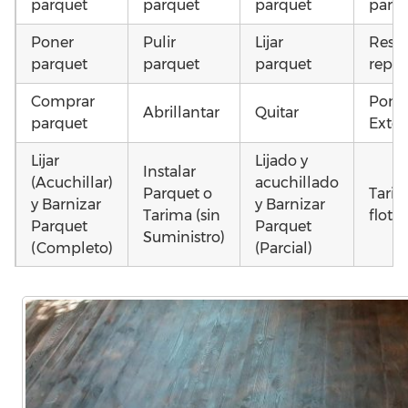
parquet
parquet
parquet
parq
Poner
Pulir
Lijar
Resta
parquet
parquet
parquet
repar
Comprar
Pone
Abrillantar
Quitar
parquet
Exter
Lijar
Lijado y
Instalar
(Acuchillar)
acuchillado
Parquet o
Tari
y Barnizar
y Barnizar
Tarima (sin
flota
Parquet
Parquet
Suministro)
(Completo)
(Parcial)
Colocar
Instalar
Colocar
Otros
parquet o
parquet o
parquet o
como
Tarima
Tarima
Tarima
parq
Local
Vivienda
Vivienda
moja
Comercial
(Completa)
(Parcial)