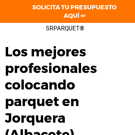
SOLICITA TU PRESUPUESTO
AQUÍ ⇐
Saltar
SRPARQUET®
al
contenido
Los mejores
profesionales
colocando
parquet en
Jorquera
(Albacete)