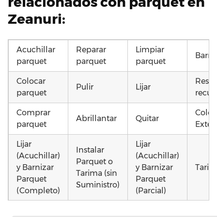
relacionados con parquet en
Zeanuri:
Acuchillar
Reparar
Limpiar
Barni
parquet
parquet
parquet
Colocar
Resta
Pulir
Lijar
parquet
recup
Comprar
Coloc
Abrillantar
Quitar
parquet
Exteri
Lijar
Lijar
Instalar
(Acuchillar)
(Acuchillar)
Parquet o
y Barnizar
y Barnizar
Tarim
Tarima (sin
Parquet
Parquet
Suministro)
(Completo)
(Parcial)
Colocar
Colocar
Montar