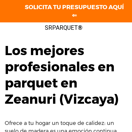
SOLICITA TU PRESUPUESTO AQUÍ
⇐
Saltar
SRPARQUET®
al
contenido
Los mejores
profesionales en
parquet en
Zeanuri (Vizcaya)
Ofrece a tu hogar un toque de calidez: un
suelo de madera es una emoción continua.