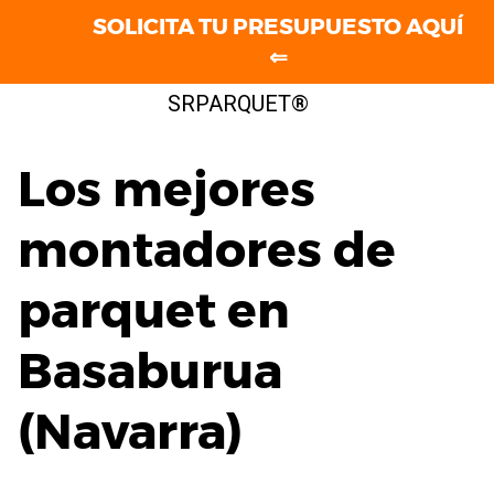
SOLICITA TU PRESUPUESTO AQUÍ
⇐
Saltar
SRPARQUET®
al
contenido
Los mejores
montadores de
parquet en
Basaburua
(Navarra)