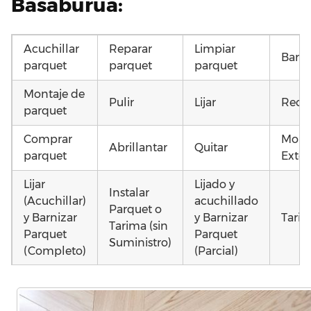
Basaburua:
Acuchillar
Reparar
Limpiar
Barni
parquet
parquet
parquet
Montaje de
Pulir
Lijar
Recu
parquet
Comprar
Mont
Abrillantar
Quitar
parquet
Exter
Lijar
Lijado y
Instalar
(Acuchillar)
acuchillado
Parquet o
y Barnizar
y Barnizar
Tarim
Tarima (sin
Parquet
Parquet
Suministro)
(Completo)
(Parcial)
Colocar
Colocar
Instalar
parquet o
parquet o
parquet o
Otros