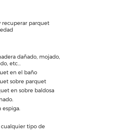
 y recuperar parquet
medad
madera dañado, mojado,
ado, etc…
quet en el baño
quet sobre parquet
uet en sobre baldosa
inado.
 espiga.
 cualquier tipo de