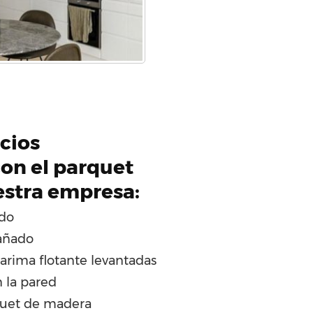
icios
on el parquet
estra empresa:
ado
añado
tarima flotante levantadas
 la pared
quet de madera