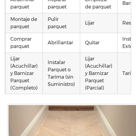
Barni
parquet
parquet
de parquet
Montaje de
Pulir
Lijar
Resta
parquet
parquet
Comprar
Insta
Abrillantar
Quitar
parquet
Exteri
Lijar
Lijar
Instalar
(Acuchillar)
(Acuchillar)
Parquet o
y Barnizar
y Barnizar
Tarim
Tarima (sin
Parquet
Parquet
Suministro)
(Completo)
(Parcial)
Instalar
Poner
Montar
parquet o
parquet o
parquet o
Otros
Tarima
Tarima
Tarima
como 
Local
Vivienda
Vivienda
parq
Comercial
(Completa)
(Parcial)