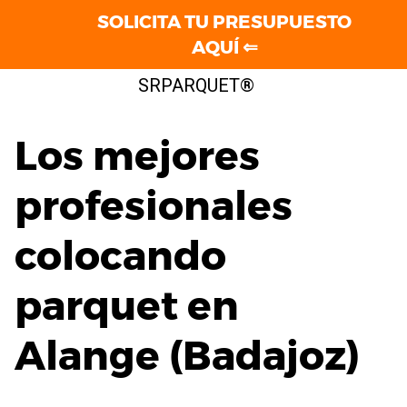
SOLICITA TU PRESUPUESTO
AQUÍ ⇐
Saltar
SRPARQUET®
al
contenido
Los mejores
profesionales
colocando
parquet en
Alange (Badajoz)