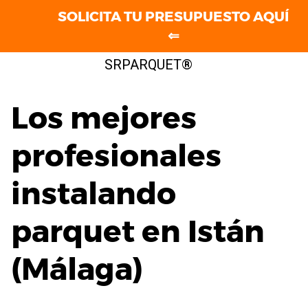
SOLICITA TU PRESUPUESTO AQUÍ
⇐
Saltar
SRPARQUET®
al
contenido
Los mejores
profesionales
instalando
parquet en Istán
(Málaga)