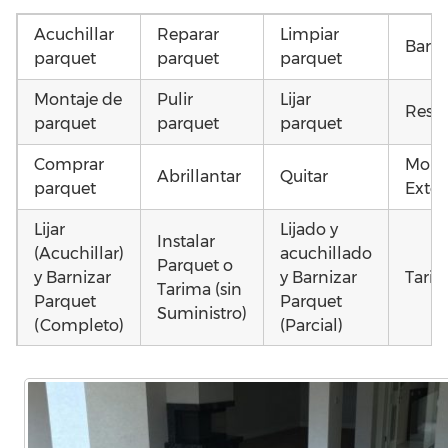
Acuchillar
Reparar
Limpiar
Barni
parquet
parquet
parquet
Montaje de
Pulir
Lijar
Resta
parquet
parquet
parquet
Comprar
Mont
Abrillantar
Quitar
parquet
Exter
Lijar
Lijado y
Instalar
(Acuchillar)
acuchillado
Parquet o
y Barnizar
y Barnizar
Tarim
Tarima (sin
Parquet
Parquet
Suministro)
(Completo)
(Parcial)
Colocar
Instalar
Montar
parquet o
parquet o
parquet o
Otros
Tarima
Tarima
Tarima
como
Local
Vivienda
Vivienda
parq