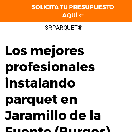
SOLICITA TU PRESUPUESTO
AQUÍ ⇐
Saltar
SRPARQUET®
al
contenido
Los mejores
profesionales
instalando
parquet en
Jaramillo de la
Fuente (Burgos)