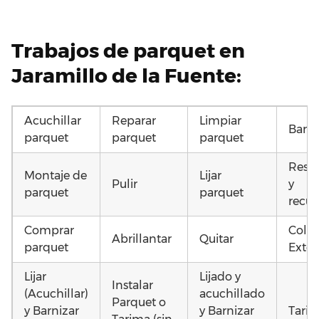
Trabajos de parquet en
Jaramillo de la Fuente:
Acuchillar
Reparar
Limpiar
Barni
parquet
parquet
parquet
Resta
Montaje de
Lijar
Pulir
y
parquet
parquet
recup
Comprar
Coloc
Abrillantar
Quitar
parquet
Exter
Lijar
Lijado y
Instalar
(Acuchillar)
acuchillado
Parquet o
y Barnizar
y Barnizar
Tarim