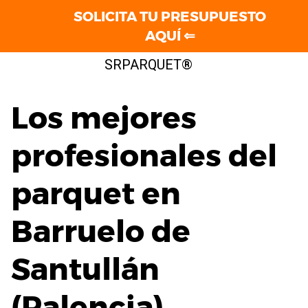
SOLICITA TU PRESUPUESTO
AQUÍ ⇐
Saltar
SRPARQUET®
al
contenido
Los mejores
profesionales del
parquet en
Barruelo de
Santullán
(Palencia)