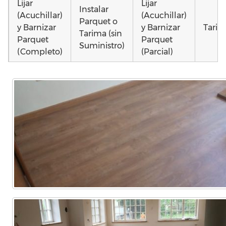
Lijar
Lijar
Instalar
(Acuchillar)
(Acuchillar)
Parquet o
y Barnizar
y Barnizar
Tarim
Tarima (sin
Parquet
Parquet
Suministro)
(Completo)
(Parcial)
Colocar
Instalar
Montar
parquet o
parquet o
parquet o
Otros
Tarima
Tarima
Tarima
como 
Local
Vivienda
Vivienda
parqu
Comercial
(Completa)
(Parcial)