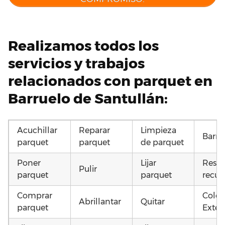
Realizamos todos los
servicios y trabajos
relacionados con parquet en
Barruelo de Santullán:
Acuchillar
Reparar
Limpieza
Barni
parquet
parquet
de parquet
Poner
Lijar
Resta
Pulir
parquet
parquet
recup
Comprar
Coloc
Abrillantar
Quitar
parquet
Exteri