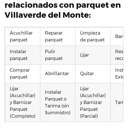
relacionados con parquet en
Villaverde del Monte:
Acuchillar
Reparar
Limpieza
Barni
parquet
parquet
de parquet
Instalar
Pulir
Resta
Lijar
parquet
parquet
recup
Comprar
Insta
Abrillantar
Quitar
parquet
Exteri
Lijar
Lijar
Instalar
(Acuchillar)
(Acuchillar)
Parquet o
y Barnizar
y Barnizar
Tarim
Tarima (sin
Parquet
Parquet
Suministro)
(Completo)
(Parcial)
Poner
Colocar
Poner