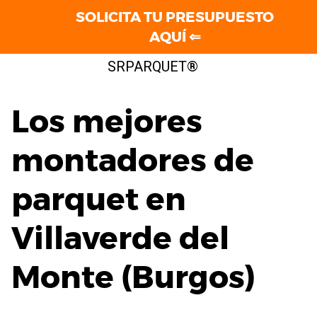
SOLICITA TU PRESUPUESTO
AQUÍ ⇐
Saltar
SRPARQUET®
al
contenido
Los mejores
montadores de
parquet en
Villaverde del
Monte (Burgos)