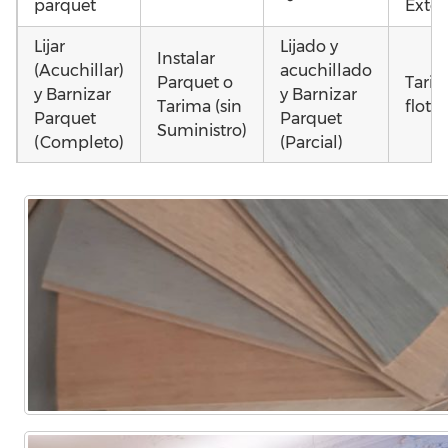
parquet
Exter
Lijar
Lijado y
Instalar
(Acuchillar)
acuchillado
Parquet o
Tari
y Barnizar
y Barnizar
Tarima (sin
flota
Parquet
Parquet
Suministro)
(Completo)
(Parcial)
Colocar
Colocar
Colocar
Otros
parquet o
parquet o
parquet o
como
Tarima
Tarima
Tarima
parq
Local
Vivienda
Vivienda
daña
Comercial
(Completa)
(Parcial)