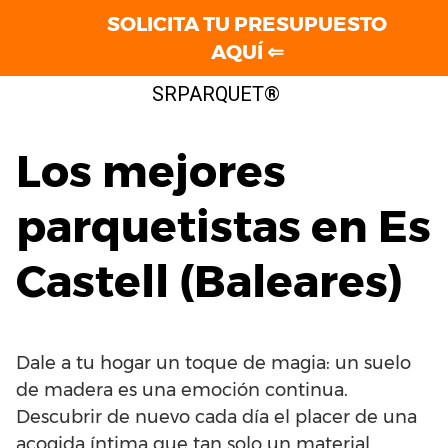
SOLICITA TU PRESUPUESTO
AQUÍ ⇐
Saltar
SRPARQUET®
al
contenido
Los mejores
parquetistas en Es
Castell (Baleares)
Dale a tu hogar un toque de magia: un suelo
de madera es una emoción continua.
Descubrir de nuevo cada día el placer de una
acogida íntima que tan solo un material