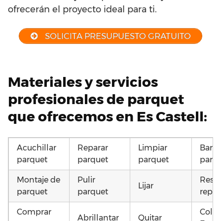
ofrecerán el proyecto ideal para ti.
SOLICITA PRESUPUESTO GRATUITO
Materiales y servicios
profesionales de parquet
que ofrecemos en Es Castell:
Acuchillar
Reparar
Limpiar
Barni
parquet
parquet
parquet
parq
Montaje de
Pulir
Resta
Lijar
parquet
parquet
repar
Comprar
Coloc
Abrillantar
Quitar