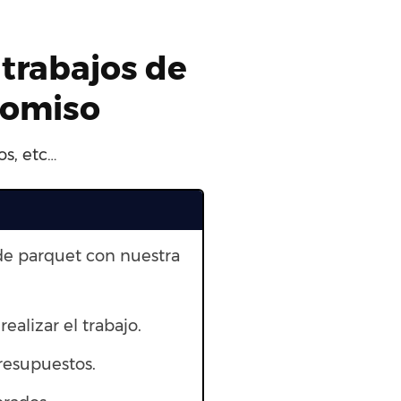
 trabajos de
romiso
os, etc…
de parquet con nuestra
ealizar el trabajo.
resupuestos.