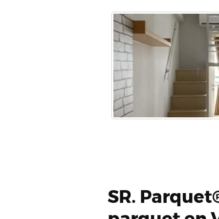
SR. Parquet®
parquet en V