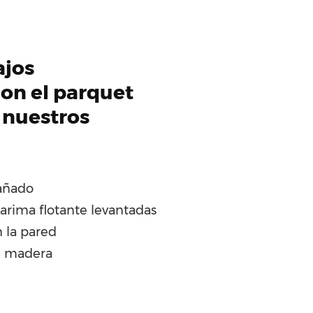
ajos
on el parquet
 nuestros
añado
tarima flotante levantadas
 la pared
e madera