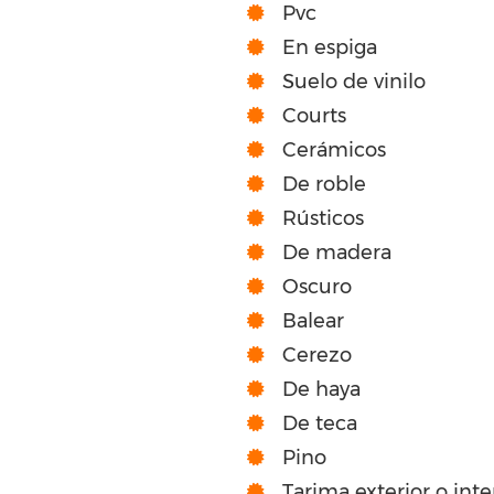
Pvc
En espiga
Suelo de vinilo
Courts
Cerámicos
De roble
Rústicos
De madera
Oscuro
Balear
Cerezo
De haya
De teca
Pino
Tarima exterior o int