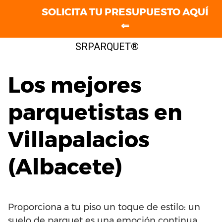
SOLICITA TU PRESUPUESTO AQUÍ
⇐
Saltar
SRPARQUET®
al
contenido
Los mejores
parquetistas en
Villapalacios
(Albacete)
Proporciona a tu piso un toque de estilo: un
suelo de parquet es una emoción continua.