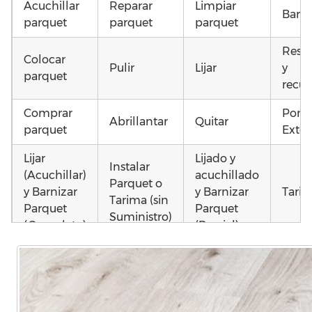
Acuchillar
Reparar
Limpiar
Barni
parquet
parquet
parquet
Resta
Colocar
Pulir
Lijar
y
parquet
recup
Comprar
Pone
Abrillantar
Quitar
parquet
Exter
Lijar
Lijado y
Instalar
(Acuchillar)
acuchillado
Parquet o
y Barnizar
y Barnizar
Tarim
Tarima (sin
Parquet
Parquet
Suministro)
(Completo)
(Parcial)
Instalar
Colocar
Colocar
parquet o
parquet o
parquet o
Otros
Tarima
Tarima
Tarima
como
Local
Vivienda
Vivienda
parqu